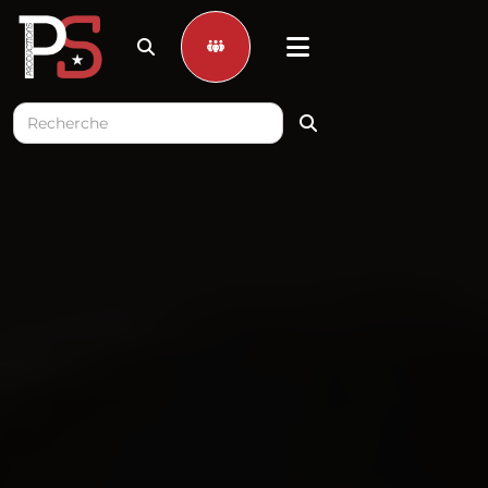


