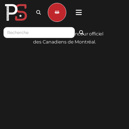


