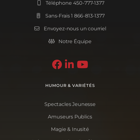
Téléphone 450-777-1377

Sans-Frais 1 866-813-1377

Envoyez-nous un courriel

Notre Équipe




HUMOUR & VARIÉTÉS
Spectacles Jeunesse
Amuseurs Publics
Magie & Inusité