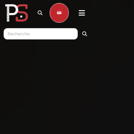


