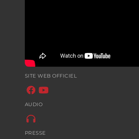
SITE WEB OFFICIEL


AUDIO

PRESSE