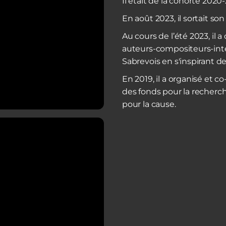
Il était de la cohorte 2020
En août 2023, il sortait s
Au cours de l’été 2023, il
auteurs-compositeurs-inter
Sabrevois en s'inspirant de 
En 2019, il a organisé et 
des fonds pour la recherc
pour la cause.