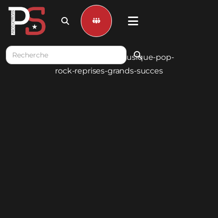


