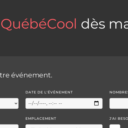
z
QuébéCool
dès ma
otre événement.
DATE DE L'ÉVÉNEMENT
NOMBRES
EMPLACEMENT
J'AI BES