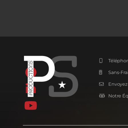
Téléphon


Sans-Frai

Envoyez-


Notre É

