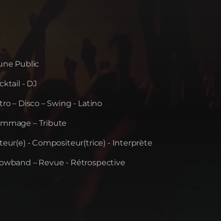
une Public
ktail - DJ
tro – Disco – Swing - Latino
mmage – Tribute
teur(e) - Compositeur(trice) - Interprète
owband – Revue - Rétrospective