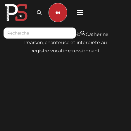


