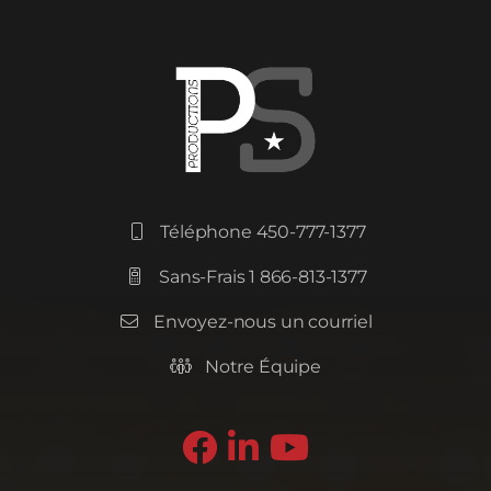
Téléphone 450-777-1377

Sans-Frais 1 866-813-1377

Envoyez-nous un courriel

Notre Équipe



