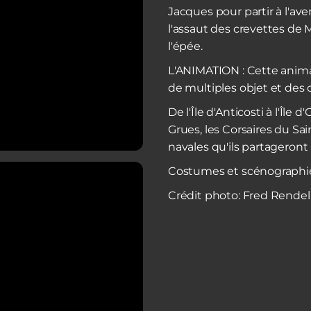
Jacques pour partir à l'ave
l'assaut des crevettes de 
l'épée.
L'ANIMATION : Cette anim
de multiples objet et des 
De l'Île d'Anticosti à l'Île 
Grues, les Corsaires du Sa
navales qu'ils partageront 
Costumes et scénographi
Crédit photo: Fred Rendel