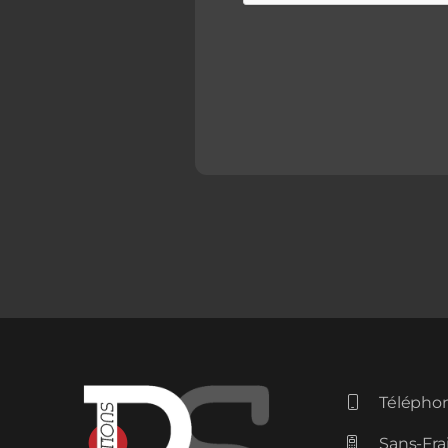
Téléphon


Sans-Frai
