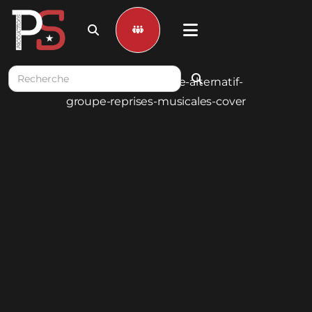


