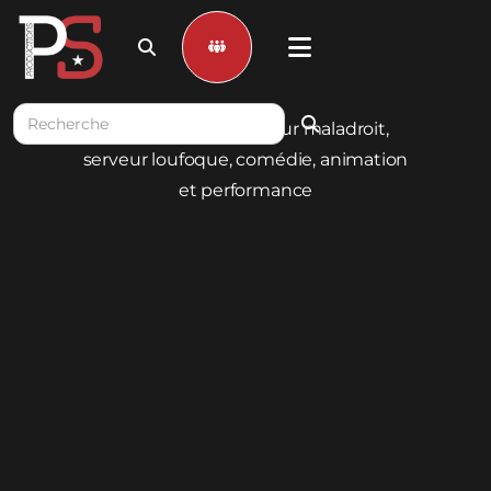


