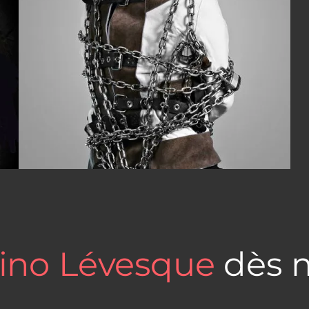
ino Lévesque
dès 