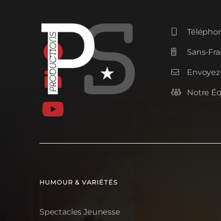
Téléphon


Sans-Frai

Envoyez-


Notre É


HUMOUR & VARIÉTÉS
Spectacles Jeunesse