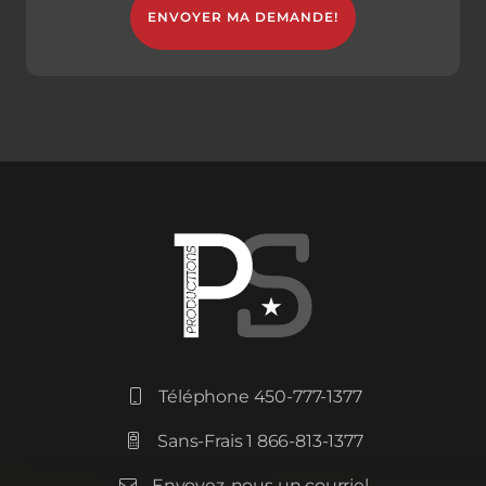
Téléphone 450-777-1377

Sans-Frais 1 866-813-1377

Envoyez-nous un courriel
