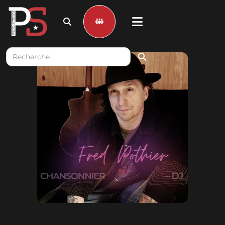


