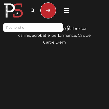


