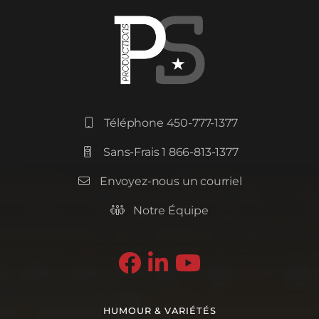
Téléphone 450-777-1377

Sans-Frais 1 866-813-1377

Envoyez-nous un courriel

Notre Équipe




HUMOUR & VARIÉTÉS