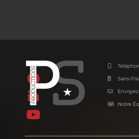
Téléphon


Sans-Frai

Envoyez-


Notre É

