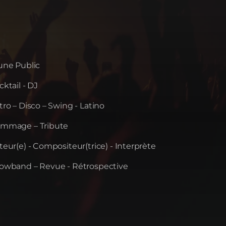
une Public
ktail - DJ
tro – Disco – Swing - Latino
mmage – Tribute
teur(e) - Compositeur(trice) - Interprète
owband – Revue - Rétrospective