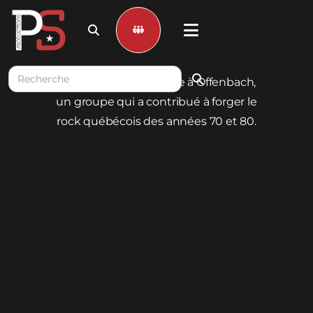


